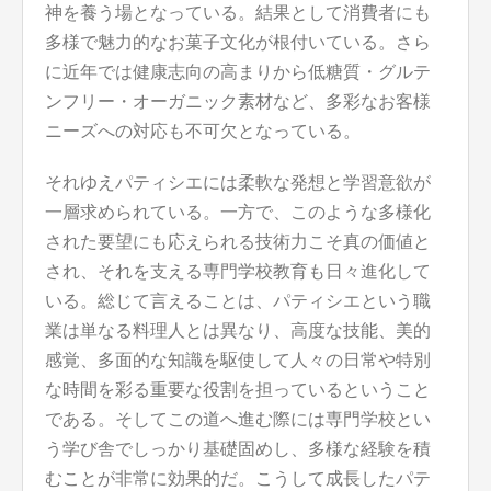
神を養う場となっている。結果として消費者にも
多様で魅力的なお菓子文化が根付いている。さら
に近年では健康志向の高まりから低糖質・グルテ
ンフリー・オーガニック素材など、多彩なお客様
ニーズへの対応も不可欠となっている。
それゆえパティシエには柔軟な発想と学習意欲が
一層求められている。一方で、このような多様化
された要望にも応えられる技術力こそ真の価値と
され、それを支える専門学校教育も日々進化して
いる。総じて言えることは、パティシエという職
業は単なる料理人とは異なり、高度な技能、美的
感覚、多面的な知識を駆使して人々の日常や特別
な時間を彩る重要な役割を担っているということ
である。そしてこの道へ進む際には専門学校とい
う学び舎でしっかり基礎固めし、多様な経験を積
むことが非常に効果的だ。こうして成長したパテ