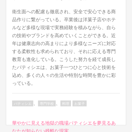
衛生面への配慮も徹底され、安全で安心できる商
品作りに繋がっている。卒業後は洋菓子店やホテ
ルなど多様な現場で実務経験を積みながら、自ら
の技術やブランドを高めていくことができる。近
年は健康志向の高まりにより多様なニーズに対応
する柔軟性も求められており、それに応える専門
教育も進化している。こうした努力を経て成長し
たパティシエは、お菓子一つひとつに心と技術を
込め、多くの人々の生活や特別な時間を豊かに彩
っている。
、
、
パティシエ
専門学校
料理
お菓子
投
華やかに見える地獄の職場パティシエを夢見るあ
稿
なたが知らない残酷な現実