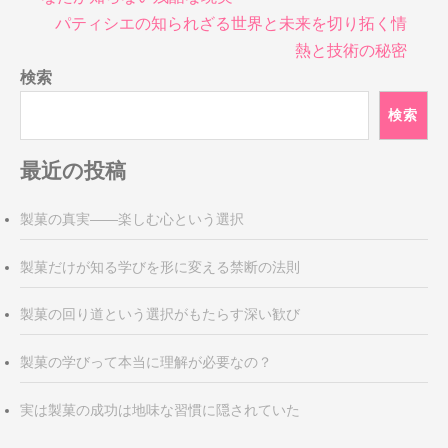
ナ
パティシエの知られざる世界と未来を切り拓く情
ビ
熱と技術の秘密
ゲ
検索
ー
シ
検索
ョ
ン
最近の投稿
製菓の真実――楽しむ心という選択
製菓だけが知る学びを形に変える禁断の法則
製菓の回り道という選択がもたらす深い歓び
製菓の学びって本当に理解が必要なの？
実は製菓の成功は地味な習慣に隠されていた