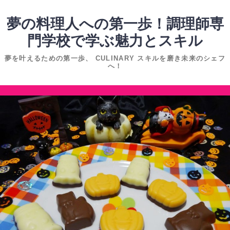
コ
ン
夢の料理人への第一歩！調理師専
テ
門学校で学ぶ魅力とスキル
ン
夢を叶えるための第一歩、 CULINARY スキルを磨き未来のシェフ
ツ
へ！
へ
ス
コ
キ
ン
ッ
テ
プ
ン
ツ
へ
ス
キ
ッ
プ