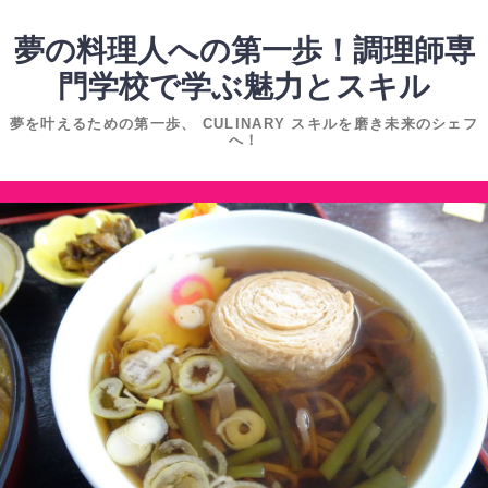
コ
ン
夢の料理人への第一歩！調理師専
テ
門学校で学ぶ魅力とスキル
ン
夢を叶えるための第一歩、 CULINARY スキルを磨き未来のシェフ
ツ
へ！
へ
ス
コ
キ
ン
ッ
テ
プ
ン
ツ
へ
ス
キ
ッ
プ