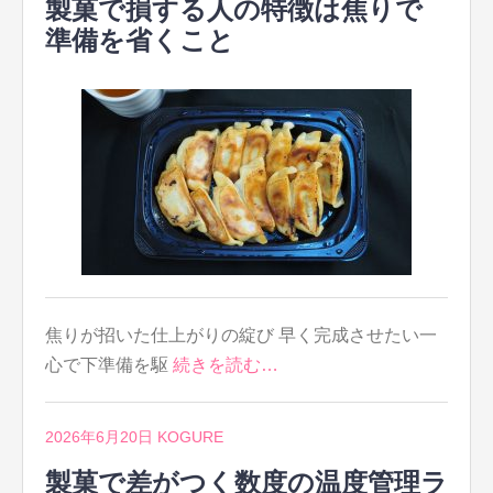
製菓で損する人の特徴は焦りで
準備を省くこと
焦りが招いた仕上がりの綻び 早く完成させたい一
心で下準備を駆
続きを読む…
2026年6月20日
KOGURE
製菓で差がつく数度の温度管理ラ