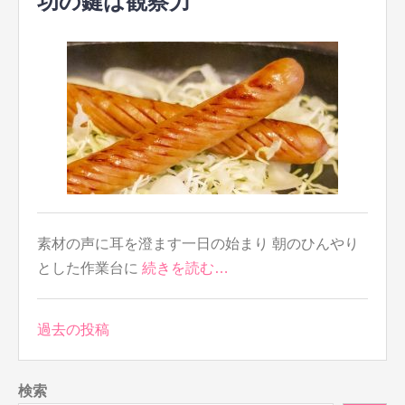
功の鍵は観察力
素材の声に耳を澄ます一日の始まり 朝のひんやり
とした作業台に
続きを読む…
投
過去の投稿
稿
ナ
検索
ビ