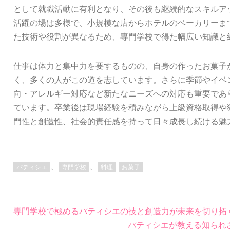
として就職活動に有利となり、その後も継続的なスキルア
活躍の場は多様で、小規模な店からホテルのベーカリーま
た技術や役割が異なるため、専門学校で得た幅広い知識と
仕事は体力と集中力を要するものの、自身の作ったお菓子
く、多くの人がこの道を志しています。さらに季節やイベ
向・アレルギー対応など新たなニーズへの対応も重要であ
ています。卒業後は現場経験を積みながら上級資格取得や
門性と創造性、社会的責任感を持って日々成長し続ける魅
、
、
パティシエ
専門学校
料理
お菓子
投
専門学校で極めるパティシエの技と創造力が未来を切り拓
稿
パティシエが教える知られ