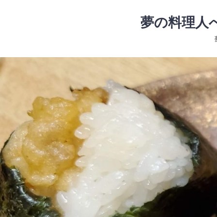
コ
ン
夢の料理人
テ
ン
ツ
コ
へ
ン
ス
テ
キ
ン
ッ
ツ
プ
へ
ス
キ
ッ
プ